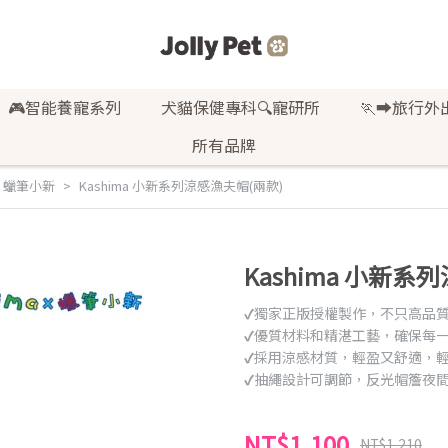
🎮智能養寵系列
犬貓保健專科🔍寵研所
🏃‍➡️旅行外
所有品牌
 × 蠟筆小新
Kashima 小新系列涼感漁夫帽(兩款)
Kashima 小新系
✔獨家正版授權製作，不只高品質
✔優質材料和精湛工藝，確保每
✔採用涼感材質，輕盈又舒適，
✔抽繩設計可調節，反光帽簷夜
NT$1,100
NT$1,210