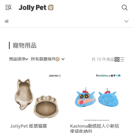
寵物用品
預設排序
所有篩選條件
共 10 件商品
JollyPet 紙漿貓窩
Kashima動感超人小新拾
便袋收納包