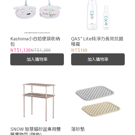
Kashima小白拾便袋收納
QAS⁺ Lite純淨力長效抗菌
包
噴霧
NT$1,120
NT$1,200
NT$169
加入購物車
加入購物車
SNOW 智慧貓砂盆專用雙
落砂墊
層置物架 (咖色)