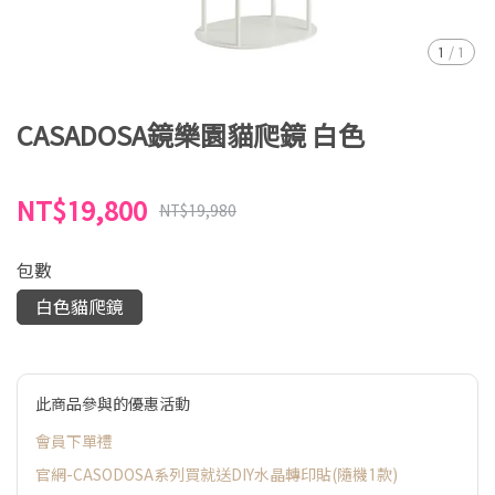
1
/
1
CASADOSA鏡樂園貓爬鏡 白色
NT$19,800
NT$19,980
包數
白色貓爬鏡
此商品參與的優惠活動
會員下單禮
官網-CASODOSA系列買就送DIY水晶轉印貼(隨機1款)