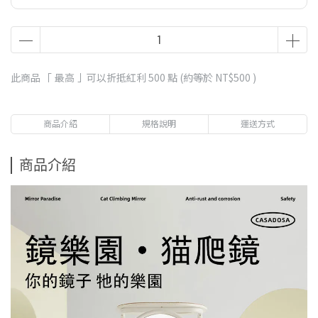
此商品 「 最高 」可以折抵紅利
500
點 (約等於
NT$500
)
商品介紹
規格說明
運送方式
商品介紹