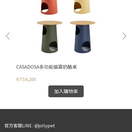
CASADOSA多功能貓窩奶酪桌
C
NT$4,200
NT
加入購物車
官方客服LINE : @jollypet