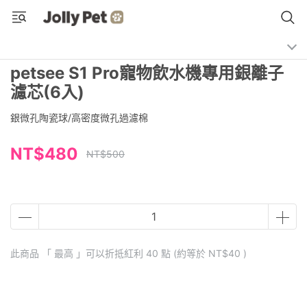
petsee S1 Pro寵物飲水機專用銀離子
濾芯(6入)
銀微孔陶瓷球/高密度微孔過濾棉
NT$480
NT$500
此商品 「 最高 」可以折抵紅利
40
點 (約等於
NT$40
)