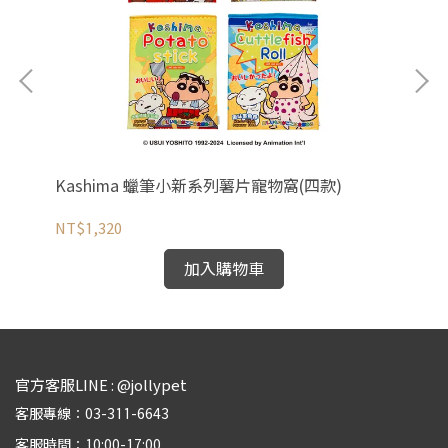
Kashima 蠟筆小新系列薯片寵物窩(四款)
K
NT$1,320
NT
加入購物車
官方客服LINE : @jollypet
客服專線：03-311-6643
客服時間：10:00-17:00