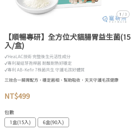
1
/
3
【順暢專研】全方位犬貓腸胃益生菌(15
入/盒)
✔HeaLAC技術 完整後生元活性成分
✔專利凝結芽孢桿菌 耐酸耐熱好穩定
✔專利 AB-Kefir 7株菌共生 守護毛孩好體質
三效合一腸胃配方，穩定菌相、幫助吸收，天天守護毛孩健康
NT$499
包數
1盒(15入)
6盒(90入)