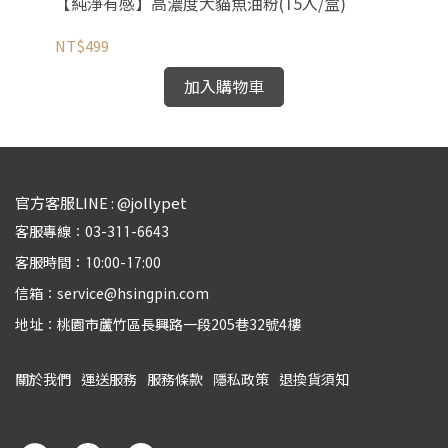
【純淨有感】高濃度犬貓魚油粉(15入/盒)
【
NT$499
NT
加入購物車
官方客服LINE : @jollypet
客服專線：03-311-6643
客服時間：10:00-17:00
信箱：service@hsingpin.com
地址：桃園市蘆竹區長興路一段205巷32號4樓
關於我們
運送服務
服務條款
隱私政策
退換貨須知