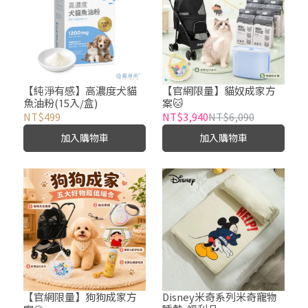
【純淨有感】高濃度犬貓
【官網限量】貓奴成家方
魚油粉(15入/盒)
案🐱
NT$499
NT$3,940
NT$6,090
加入購物車
加入購物車
【官網限量】狗狗成家方
Disney米奇系列米奇寵物