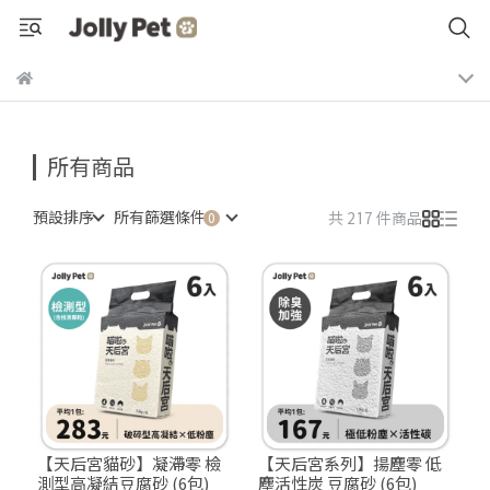
所有商品
預設排序
所有篩選條件
共 217 件商品
【天后宮貓砂】凝滯零 檢
【天后宮系列】揚塵零 低
測型高凝結豆腐砂 (6包)
塵活性炭 豆腐砂 (6包)