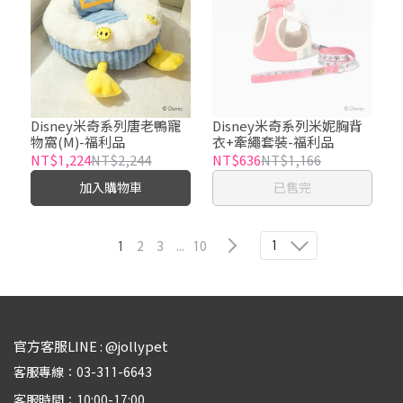
Disney米奇系列唐老鴨寵
Disney米奇系列米妮胸背
物窩(M)-福利品
衣+牽繩套裝-福利品
NT$1,224
NT$2,244
NT$636
NT$1,166
加入購物車
已售完
1
1
2
3
...
10
官方客服LINE : @jollypet
客服專線：03-311-6643
客服時間：10:00-17:00