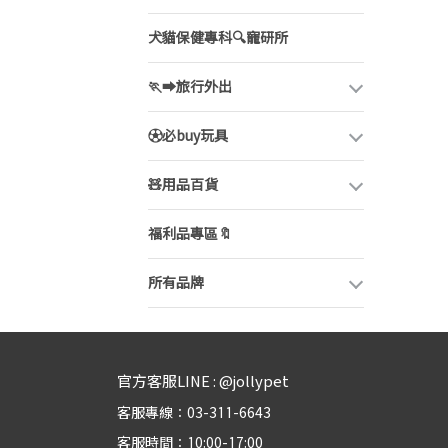
犬貓保健專科🔍寵研所
🏃‍➡️旅行外出
⚽必buy玩具
🧸用品百貨
福利品專區🔖
所有品牌
官方客服LINE : @jollypet
客服專線：03-311-6643
客服時間：10:00-17:00