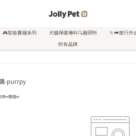
🎮智能養寵系列
犬貓保健專科🔍寵研所
🏃‍➡️旅行外
所有品牌
-purrpy
排序
價格