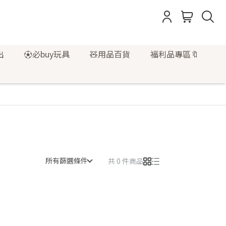
出
⚽必buy玩具
🧸用品百貨
福利品專區🔖
所有篩選條件
共 0 件商品